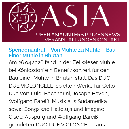
ÜBER ASIA
UNTERSTÜTZEN
NEWS
VERANSTALTUNGEN
KONTAKT
Spendenaufruf – Von Mühle zu Mühle – Bau
Einer Mühle in Bhutan
Am 26.04.2026 fand in der Zellwieser Mühle
bei Königsdorf ein Benefizkonzert für den
Bau einer Mühle in Bhutan statt. Das DUO
DUE VIOLONCELLI spielten Werke für Cello-
Duo von Luigi Boccherini, Joseph Haydn,
Wolfgang Bareiß, Musik aus Südamerika
sowie Songs wie Halleluja und Imagine.
Gisela Auspurg und Wolfgang Bareiß
gründeten DUO DUE VIOLONCELLI aus